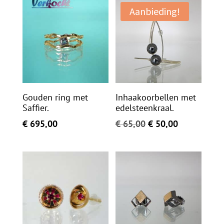
Aanbieding!
Gouden ring met
Inhaakoorbellen met
Saffier.
edelsteenkraal.
Oorspronkelijke
Huidige
€
695,00
€
65,00
€
50,00
prijs
prijs
was:
is:
€ 65,00.
€ 50,00.