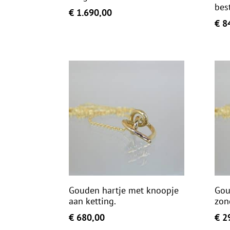
bes
€
1.690,00
€
84
Gouden hartje met knoopje
Gou
aan ketting.
zon
€
680,00
€
29