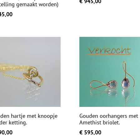
€
945,00
telling gemaakt worden)
5,00
den hartje met knoopje
Gouden oorhangers met
der ketting.
Amethist briolet.
0,00
€
595,00