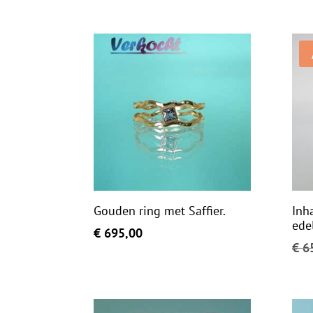
Gouden ring met Saffier.
Inh
ede
€
695,00
€
65