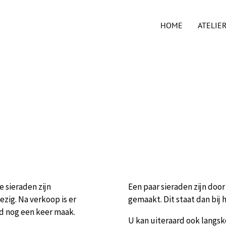
HOME
ATELIE
 sieraden zijn
Een paar sieraden zijn do
zig. Na verkoop is er
gemaakt. Dit staat dan bij 
ad nog een keer maak.
U kan uiteraard ook langs