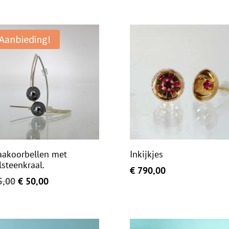
Aanbieding!
aakoorbellen met
Inkijkjes
lsteenkraal.
€
790,00
Oorspronkelijke
Huidige
,00
€
50,00
prijs
prijs
was:
is:
€ 65,00.
€ 50,00.