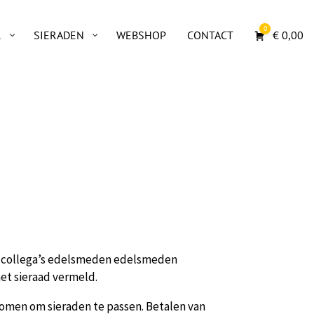
0
€
0,00
R
SIERADEN
WEBSHOP
CONTACT
or collega’s edelsmeden edelsmeden
het sieraad vermeld.
komen om sieraden te passen. Betalen van