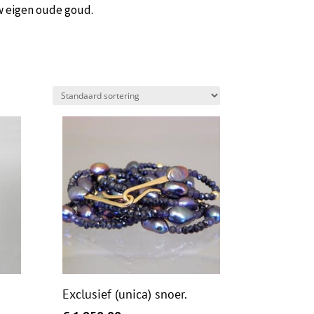
w eigen oude goud.
Exclusief (unica) snoer.