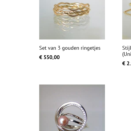
Set van 3 gouden ringetjes
Stij
(Un
€
550,00
€
2.