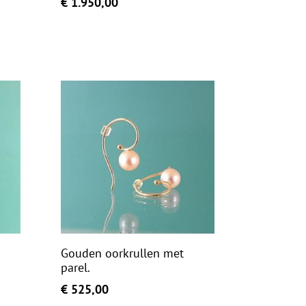
€
1.950,00
Gouden oorkrullen met
parel.
€
525,00