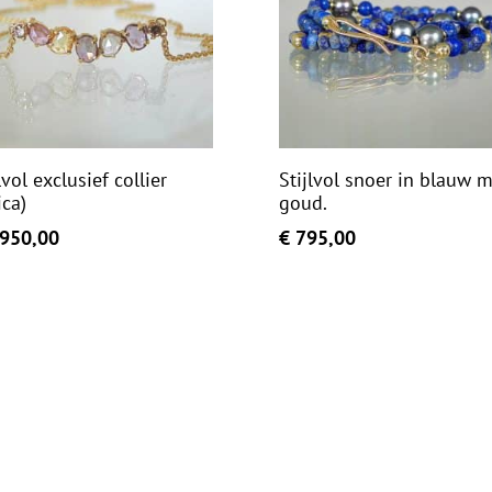
lvol exclusief collier
Stijlvol snoer in blauw m
ica)
goud.
950,00
€
795,00